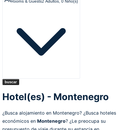
Rooms & Guests
2
Adultos
,
0
Niño(s)
buscar
Hotel(es) - Montenegro
¿Busca alojamiento en Montenegro? ¿Busca hoteles
económicos en
Montenegro
? ¿Le preocupa su
presupuesto de viaje durante su estancia en