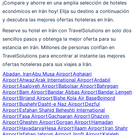
¡Compare y ahorre en una amplia selección de hoteles
económicos en Irán hoy! Elija su destino a continuación
y descubra las mejores ofertas hoteleras en Irán.
Reserve su hotel en Irán con TravelSolutions en solo dos
sencillos pasos y obtenga la mejor oferta para su
estancia en Irán. Millones de personas confían en
TravelSolutions para encontrar al instante las mejores
ofertas hoteleras para sus viajes a Irán.
Abadan, Iran
Abu Musa Airport
Aghajari
Airport
Ahwaz
Arak International Airport
Ardabil
Airport
Asaloyeh Airport
Babolsar Airport
Bahregan
Airport
Bam Airport
Bandar Abbas Airport
Bandar Lengeh
Airport
Birjand Airport
Bishe Kola Air Base
Bojnord
Airport
Bushehr
Dasht-e Naz Airport
Dezful
Airport
Esfahan Shahid Beheshti International
Airport
Fasa Airport
Gachsaran Airport
Ghazvin
Airport
Gheshm Airport
Gorgan Airport
Hamadan
Airport
Havadarya
Hesa Airport
Ilaam Airport
Iran Shahr
Airport
Isfahan
Jahrom Airport
Jiroft Airport
Kalaleh