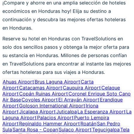
¡Compare y ahorre en una amplia selección de hoteles
económicos en Honduras hoy! Elija su destino a
continuación y descubra las mejores ofertas hoteleras
en Honduras.
Reserve su hotel en Honduras con TravelSolutions en
solo dos sencillos pasos y obtenga la mejor oferta para
su estancia en Honduras. Millones de personas confían
en TravelSolutions para encontrar al instante las mejores
ofertas hoteleras para sus viajes a Honduras.
Ahuas Airport
Brus Laguna Airport
Carta
Airport
Catacamas Airport
Cauquira Airport
Celaque
Airport
Copán Ruinas Airport
Coronel Enrique Soto Cano
Air Base
Coyoles Airport
El Arrayán Airport
Erandique
Airport
Goloson International Airport
Iriona
Airport
Jicalapa Airport
Juticalpa
La Esperanza Airport
La
Laguna Airport
Palacios Airport
Puerto Lempira
Airport
Reginaldo Hammer Airport
Roatán
San Pedro
Sula
Santa Rosa - Copan
Sulaco Airport
Tegucigalpa
Tela