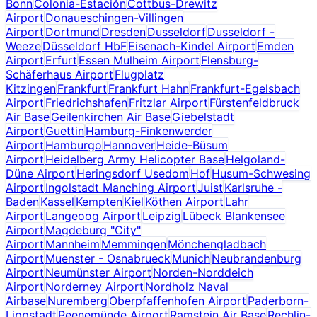
Bonn
Colonia-Estación
Cottbus-Drewitz
Airport
Donaueschingen-Villingen
Airport
Dortmund
Dresden
Dusseldorf
Dusseldorf -
Weeze
Düsseldorf HbF
Eisenach-Kindel Airport
Emden
Airport
Erfurt
Essen Mulheim Airport
Flensburg-
Schäferhaus Airport
Flugplatz
Kitzingen
Frankfurt
Frankfurt Hahn
Frankfurt-Egelsbach
Airport
Friedrichshafen
Fritzlar Airport
Fürstenfeldbruck
Air Base
Geilenkirchen Air Base
Giebelstadt
Airport
Guettin
Hamburg-Finkenwerder
Airport
Hamburgo
Hannover
Heide-Büsum
Airport
Heidelberg Army Helicopter Base
Helgoland-
Düne Airport
Heringsdorf Usedom
Hof
Husum-Schwesing
Airport
Ingolstadt Manching Airport
Juist
Karlsruhe -
Baden
Kassel
Kempten
Kiel
Köthen Airport
Lahr
Airport
Langeoog Airport
Leipzig
Lübeck Blankensee
Airport
Magdeburg "City"
Airport
Mannheim
Memmingen
Mönchengladbach
Airport
Muenster - Osnabrueck
Munich
Neubrandenburg
Airport
Neumünster Airport
Norden-Norddeich
Airport
Norderney Airport
Nordholz Naval
Airbase
Nuremberg
Oberpfaffenhofen Airport
Paderborn-
Lippstadt
Peenemünde Airport
Ramstein Air Base
Rechlin-