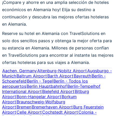
¡Compare y ahorre en una amplia selección de hoteles
económicos en Alemania hoy! Elija su destino a
continuación y descubra las mejores ofertas hoteleras
en Alemania.
Reserve su hotel en Alemania con TravelSolutions en
solo dos sencillos pasos y obtenga la mejor oferta para
su estancia en Alemania. Millones de personas confían
en TravelSolutions para encontrar al instante las mejores
ofertas hoteleras para sus viajes a Alemania.
Aachen, Germany
Altenburg-Nobitz Airport
Augsburgo -
Munich
Baltrum Airport
Barth Airport
Bayreuth
Berlín -
Schoenefeld
Berlín - Tegel
Berlín - Todos los
aeropuertos
Berlin Hauptbahnhof
Berlin-Tempelhof
International Airport
Bielefeld Airport
Bitburg
Airport
Bonn-Hangelar Airport
Borkum
Airport
Braunschweig-Wolfsburg
Airport
Bremen
Bremerhaven Airport
Burg Feuerstein
Airport
Celle Airport
Cochstedt Airport
Colonia -