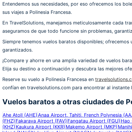
Entendemos sus necesidades, por eso ofrecemos los bolet
sus viajes a Polinesia Francesa.
En TravelSolutions, manejamos meticulosamente cada trans
aseguramos de que todo funcione sin problemas, garantiza
Siempre tenemos vuelos baratos disponibles; ofrecemos un
garantizados.
¡Compare y ahorre en una amplia variedad de vuelos barat
Elija su destino a continuación y descubra las mejores of
Reserve su vuelo a Polinesia Francesa en
travelsolutions.
confían en travelsolutions.com para encontrar al instante 
Vuelos baratos a otras ciudades de
P
Ahe Atoll
(
AHE
)
Anaa Airport, Tahiti, French Polynesia
(
AA
(
FHZ
)
Fakarava Airport
(
FAV
)
Fangatau Airport
(
FGU
)
Hao
(
KHZ
)
Kaukura Airport
(
KKR
)
Makemo Airport
(
MKP
)
Manih