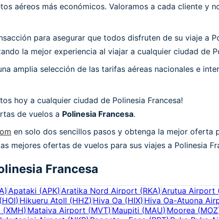
os aéreos más económicos. Valoramos a cada cliente y nos
acción para asegurar que todos disfruten de su viaje a Pol
ndo la mejor experiencia al viajar a cualquier ciudad de Po
a amplia selección de las tarifas aéreas nacionales e int
os hoy a cualquier ciudad de Polinesia Francesa!
ertas de vuelos a
Polinesia Francesa
.
com
en solo dos sencillos pasos y obtenga la mejor oferta p
las mejores ofertas de vuelos para sus viajes a Polinesia F
olinesia Francesa
A
)
Apataki
(
APK
)
Aratika Nord Airport
(
RKA
)
Arutua Airport
(
HOI
)
Hikueru Atoll
(
HHZ
)
Hiva Oa
(
HIX
)
Hiva Oa-Atuona Air
i
(
XMH
)
Mataiva Airport
(
MVT
)
Maupiti
(
MAU
)
Moorea
(
MOZ