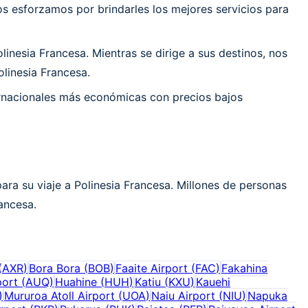
 esforzamos por brindarles los mejores servicios para
inesia Francesa. Mientras se dirige a sus destinos, nos
linesia Francesa.
ernacionales más económicas con precios bajos
ara su viaje a Polinesia Francesa. Millones de personas
rancesa.
(
AXR
)
Bora Bora
(
BOB
)
Faaite Airport
(
FAC
)
Fakahina
port
(
AUQ
)
Huahine
(
HUH
)
Katiu
(
KXU
)
Kauehi
)
Mururoa Atoll Airport
(
UOA
)
Naiu Airport
(
NIU
)
Napuka