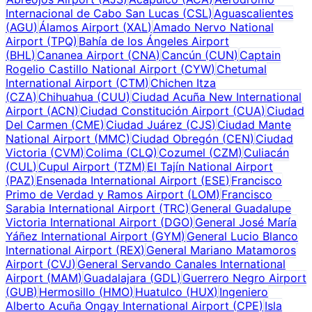
Internacional de Cabo San Lucas
(
CSL
)
Aguascalientes
(
AGU
)
Álamos Airport
(
XAL
)
Amado Nervo National
Airport
(
TPQ
)
Bahía de los Ángeles Airport
(
BHL
)
Cananea Airport
(
CNA
)
Cancún
(
CUN
)
Captain
Rogelio Castillo National Airport
(
CYW
)
Chetumal
International Airport
(
CTM
)
Chichen Itza
(
CZA
)
Chihuahua
(
CUU
)
Ciudad Acuña New International
Airport
(
ACN
)
Ciudad Constitución Airport
(
CUA
)
Ciudad
Del Carmen
(
CME
)
Ciudad Juárez
(
CJS
)
Ciudad Mante
National Airport
(
MMC
)
Ciudad Obregón
(
CEN
)
Ciudad
Victoria
(
CVM
)
Colima
(
CLQ
)
Cozumel
(
CZM
)
Culiacán
(
CUL
)
Cupul Airport
(
TZM
)
El Tajín National Airport
(
PAZ
)
Ensenada International Airport
(
ESE
)
Francisco
Primo de Verdad y Ramos Airport
(
LOM
)
Francisco
Sarabia International Airport
(
TRC
)
General Guadalupe
Victoria International Airport
(
DGO
)
General José María
Yáñez International Airport
(
GYM
)
General Lucio Blanco
International Airport
(
REX
)
General Mariano Matamoros
Airport
(
CVJ
)
General Servando Canales International
Airport
(
MAM
)
Guadalajara
(
GDL
)
Guerrero Negro Airport
(
GUB
)
Hermosillo
(
HMO
)
Huatulco
(
HUX
)
Ingeniero
Alberto Acuña Ongay International Airport
(
CPE
)
Isla