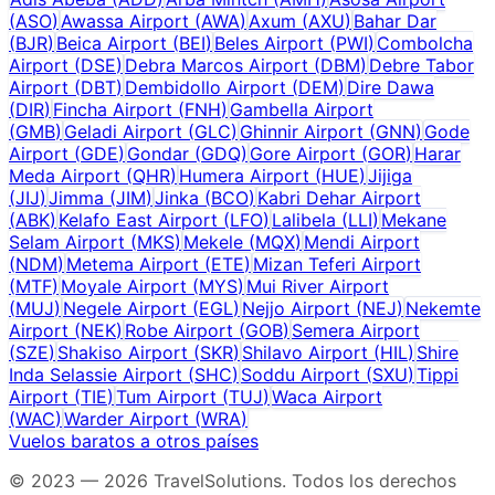
(
ASO
)
Awassa Airport
(
AWA
)
Axum
(
AXU
)
Bahar Dar
(
BJR
)
Beica Airport
(
BEI
)
Beles Airport
(
PWI
)
Combolcha
Airport
(
DSE
)
Debra Marcos Airport
(
DBM
)
Debre Tabor
Airport
(
DBT
)
Dembidollo Airport
(
DEM
)
Dire Dawa
(
DIR
)
Fincha Airport
(
FNH
)
Gambella Airport
(
GMB
)
Geladi Airport
(
GLC
)
Ghinnir Airport
(
GNN
)
Gode
Airport
(
GDE
)
Gondar
(
GDQ
)
Gore Airport
(
GOR
)
Harar
Meda Airport
(
QHR
)
Humera Airport
(
HUE
)
Jijiga
(
JIJ
)
Jimma
(
JIM
)
Jinka
(
BCO
)
Kabri Dehar Airport
(
ABK
)
Kelafo East Airport
(
LFO
)
Lalibela
(
LLI
)
Mekane
Selam Airport
(
MKS
)
Mekele
(
MQX
)
Mendi Airport
(
NDM
)
Metema Airport
(
ETE
)
Mizan Teferi Airport
(
MTF
)
Moyale Airport
(
MYS
)
Mui River Airport
(
MUJ
)
Negele Airport
(
EGL
)
Nejjo Airport
(
NEJ
)
Nekemte
Airport
(
NEK
)
Robe Airport
(
GOB
)
Semera Airport
(
SZE
)
Shakiso Airport
(
SKR
)
Shilavo Airport
(
HIL
)
Shire
Inda Selassie Airport
(
SHC
)
Soddu Airport
(
SXU
)
Tippi
Airport
(
TIE
)
Tum Airport
(
TUJ
)
Waca Airport
(
WAC
)
Warder Airport
(
WRA
)
Vuelos baratos a otros países
© 2023 —
2026
TravelSolutions
.
Todos los derechos