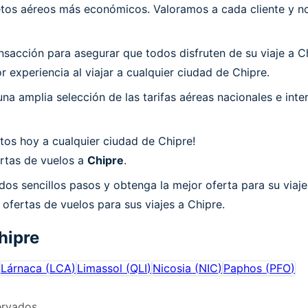
os aéreos más económicos. Valoramos a cada cliente y nos
acción para asegurar que todos disfruten de su viaje a Ch
 experiencia al viajar a cualquier ciudad de Chipre.
a amplia selección de las tarifas aéreas nacionales e int
tos hoy a cualquier ciudad de Chipre!
ertas de vuelos a
Chipre
.
dos sencillos pasos y obtenga la mejor oferta para su viaje
 ofertas de vuelos para sus viajes a Chipre.
hipre
Lárnaca
(
LCA
)
Limassol
(
QLI
)
Nicosia
(
NIC
)
Paphos
(
PFO
)
ervados