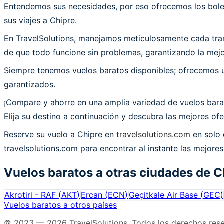
Entendemos sus necesidades, por eso ofrecemos los bolet
sus viajes a Chipre.
En TravelSolutions, manejamos meticulosamente cada trans
de que todo funcione sin problemas, garantizando la mejor
Siempre tenemos vuelos baratos disponibles; ofrecemos un
garantizados.
¡Compare y ahorre en una amplia variedad de vuelos bara
Elija su destino a continuación y descubra las mejores of
Reserve su vuelo a Chipre en
travelsolutions.com
en solo 
travelsolutions.com para encontrar al instante las mejores
Vuelos baratos a otras ciudades de
C
Akrotiri - RAF
(
AKT
)
Ercan
(
ECN
)
Geçitkale Air Base
(
GEC
)
Vuelos baratos a otros países
© 2023 —
2026
TravelSolutions
.
Todos los derechos res