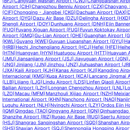
(
BFJ
)
Cangyuan Washan Airport
(
CWJ
)
Changbaishan Airp
Airport
(
CIH
)
Changzhou Benniu Airport
(
CZX
)
Chaoyang, 
(
CIF
)
Chongqing - Jiangbei
(
CKG
)
Dachuan Airport
(
DAX
)
D
Airport
(
DYG
)
Dazu Air Base
(
DZU
)
Delingha Airport
(
HXD
Shengli Airport
(
DOY
)
Dunhuang Airport
(
DNH
)
Ejin Banner
(
FUO
)
Fuyang Xiguan Airport
(
FUG
)
Fuyun Koktokay Airpor
Airport
(
GMQ
)
Gu-Lian Airport
(
OHE
)
Guanghan Airport
(
G
(
KWL
)
Guyang
(
KWE
)
Guyuan Liupanshan Airport
(
GYU
)
Ha
(
HRB
)
Hechi Jinchengjiang Airport
(
HCJ
)
Hefei
(
HFE
)
Heihe
(
HTN
)
Huangyan
(
HYN
)
Huatugou Airport
(
HTT
)
Huayuan A
(
JMU
)
Jiansanjiang Airport
(
JSJ
)
Jiayuguan Airport
(
JGN
)
(
JNG
)
Jinjiang
(
JJN
)
Jinzhou
(
JNZ
)
Jiuhuashan Airport
(
JR
(
JXA
)
Kaili Airport
(
KJH
)
Kanas Airport
(
KJI
)
Kangding Airp
Internacional
(
KMG
)
Kuqa Airport
(
KCA
)
Lancang Jingmai A
(
LLB
)
Lijiang
(
LJG
)
Lindu Airport
(
LDS
)
Linfen Qiaoli Airpor
Bailian Airport
(
LZH
)
Longnan Chengzhou Airport
(
LNL
)
Lo
(
LZO
)
Macau
(
MFM
)
Manzhouli Xijiao Airport
(
NZH
)
Meixian
International Airport
(
KHN
)
Nanchong Airport
(
NAO
)
Nanji
Luguhu Airport
(
NLH
)
Nyingchi Airport
(
LZY
)
Ordos Ejin H
(
IQM
)
Qingdao
(
TAO
)
Qingyang Airport
(
IQN
)
Qinhuangdao 
Shanzihe Airport
(
RIZ
)
Rugao Air Base
(
RUG
)
Saertu Airpor
(
HSJ
)
Shangrao Sanqingshan Airport
(
SQD
)
Shanshan Airp
(
SHS
)
Shaxian Airport
(
SQJ
)
Shennongjia Hongping Airpor