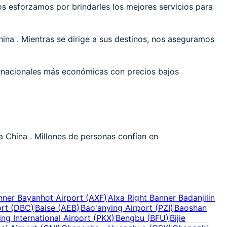
 esforzamos por brindarles los mejores servicios para
ina . Mientras se dirige a sus destinos, nos aseguramos
ernacionales más económicas con precios bajos
a China . Millones de personas confían en
nner Bayanhot Airport
(
AXF
)
Alxa Right Banner Badanjilin
rt
(
DBC
)
Baise
(
AEB
)
Bao'anying Airport
(
PZI
)
Baoshan
ing International Airport
(
PKX
)
Bengbu
(
BFU
)
Bijie