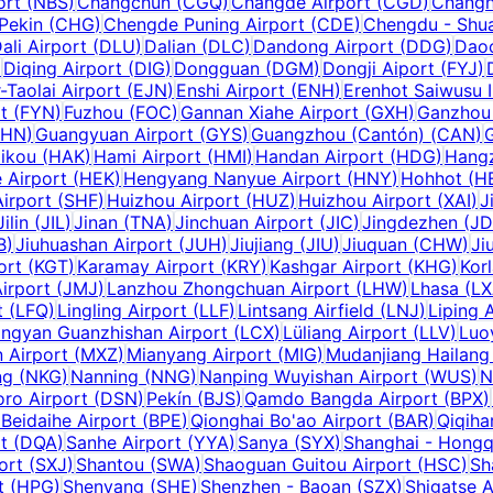
ort
(
NBS
)
Changchun
(
CGQ
)
Changde Airport
(
CGD
)
Changh
Pekin
(
CHG
)
Chengde Puning Airport
(
CDE
)
Chengdu - Shua
ali Airport
(
DLU
)
Dalian
(
DLC
)
Dandong Airport
(
DDG
)
Daoc
)
Diqing Airport
(
DIG
)
Dongguan
(
DGM
)
Dongji Aiport
(
FYJ
)
-Taolai Airport
(
EJN
)
Enshi Airport
(
ENH
)
Erenhot Saiwusu I
t
(
FYN
)
Fuzhou
(
FOC
)
Gannan Xiahe Airport
(
GXH
)
Ganzhou 
HN
)
Guangyuan Airport
(
GYS
)
Guangzhou (Cantón)
(
CAN
)
ikou
(
HAK
)
Hami Airport
(
HMI
)
Handan Airport
(
HDG
)
Hang
 Airport
(
HEK
)
Hengyang Nanyue Airport
(
HNY
)
Hohhot
(
H
irport
(
SHF
)
Huizhou Airport
(
HUZ
)
Huizhou Airport
(
XAI
)
J
Jilin
(
JIL
)
Jinan
(
TNA
)
Jinchuan Airport
(
JIC
)
Jingdezhen
(
JD
B
)
Jiuhuashan Airport
(
JUH
)
Jiujiang
(
JIU
)
Jiuquan
(
CHW
)
Ji
ort
(
KGT
)
Karamay Airport
(
KRY
)
Kashgar Airport
(
KHG
)
Korl
irport
(
JMJ
)
Lanzhou Zhongchuan Airport
(
LHW
)
Lhasa
(
LX
t
(
LFQ
)
Lingling Airport
(
LLF
)
Lintsang Airfield
(
LNJ
)
Liping 
ngyan Guanzhishan Airport
(
LCX
)
Lüliang Airport
(
LLV
)
Luo
 Airport
(
MXZ
)
Mianyang Airport
(
MIG
)
Mudanjiang Hailang 
ng
(
NKG
)
Nanning
(
NNG
)
Nanping Wuyishan Airport
(
WUS
)
N
oro Airport
(
DSN
)
Pekín
(
BJS
)
Qamdo Bangda Airport
(
BPX
)
Beidaihe Airport
(
BPE
)
Qionghai Bo'ao Airport
(
BAR
)
Qiqiha
t
(
DQA
)
Sanhe Airport
(
YYA
)
Sanya
(
SYX
)
Shanghai - Hongq
ort
(
SXJ
)
Shantou
(
SWA
)
Shaoguan Guitou Airport
(
HSC
)
Sh
t
(
HPG
)
Shenyang
(
SHE
)
Shenzhen - Baoan
(
SZX
)
Shigatse A