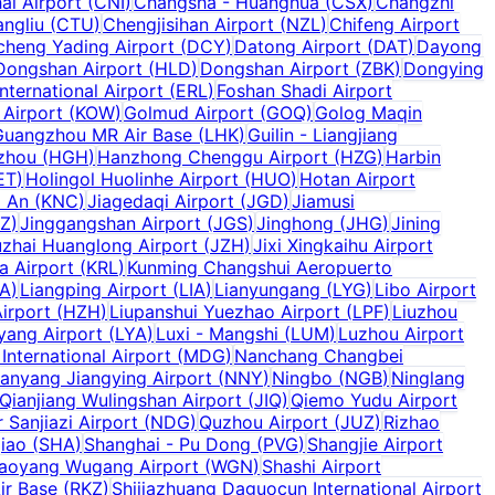
ai Airport
(
CNI
)
Changsha - Huanghua
(
CSX
)
Changzhi
ngliu
(
CTU
)
Chengjisihan Airport
(
NZL
)
Chifeng Airport
heng Yading Airport
(
DCY
)
Datong Airport
(
DAT
)
Dayong
Dongshan Airport
(
HLD
)
Dongshan Airport
(
ZBK
)
Dongying
nternational Airport
(
ERL
)
Foshan Shadi Airport
Airport
(
KOW
)
Golmud Airport
(
GOQ
)
Golog Maqin
Guangzhou MR Air Base
(
LHK
)
Guilin - Liangjiang
zhou
(
HGH
)
Hanzhong Chenggu Airport
(
HZG
)
Harbin
ET
)
Holingol Huolinhe Airport
(
HUO
)
Hotan Airport
i An
(
KNC
)
Jiagedaqi Airport
(
JGD
)
Jiamusi
Z
)
Jinggangshan Airport
(
JGS
)
Jinghong
(
JHG
)
Jining
uzhai Huanglong Airport
(
JZH
)
Jixi Xingkaihu Airport
a Airport
(
KRL
)
Kunming Changshui Aeropuerto
A
)
Liangping Airport
(
LIA
)
Lianyungang
(
LYG
)
Libo Airport
Airport
(
HZH
)
Liupanshui Yuezhao Airport
(
LPF
)
Liuzhou
yang Airport
(
LYA
)
Luxi - Mangshi
(
LUM
)
Luzhou Airport
International Airport
(
MDG
)
Nanchang Changbei
anyang Jiangying Airport
(
NNY
)
Ningbo
(
NGB
)
Ninglang
Qianjiang Wulingshan Airport
(
JIQ
)
Qiemo Yudu Airport
r Sanjiazi Airport
(
NDG
)
Quzhou Airport
(
JUZ
)
Rizhao
iao
(
SHA
)
Shanghai - Pu Dong
(
PVG
)
Shangjie Airport
aoyang Wugang Airport
(
WGN
)
Shashi Airport
ir Base
(
RKZ
)
Shijiazhuang Daguocun International Airport