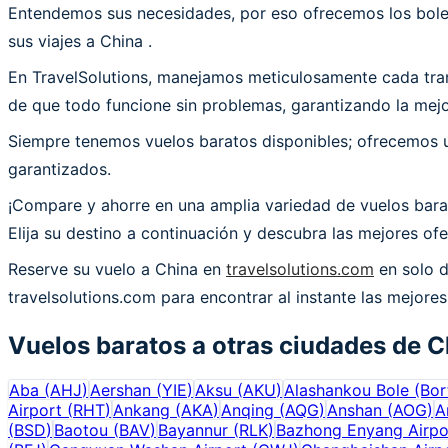
Entendemos sus necesidades, por eso ofrecemos los bolet
sus viajes a China .
En TravelSolutions, manejamos meticulosamente cada trans
de que todo funcione sin problemas, garantizando la mejor
Siempre tenemos vuelos baratos disponibles; ofrecemos un
garantizados.
¡Compare y ahorre en una amplia variedad de vuelos barat
Elija su destino a continuación y descubra las mejores of
Reserve su vuelo a China en
travelsolutions.com
en solo d
travelsolutions.com para encontrar al instante las mejores
Vuelos baratos a otras ciudades de
C
Aba
(
AHJ
)
Aershan
(
YIE
)
Aksu
(
AKU
)
Alashankou Bole (Bort
Airport
(
RHT
)
Ankang
(
AKA
)
Anqing
(
AQG
)
Anshan
(
AOG
)
A
(
BSD
)
Baotou
(
BAV
)
Bayannur
(
RLK
)
Bazhong Enyang Airpo