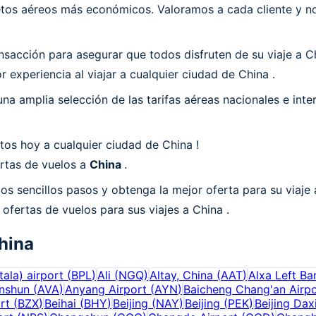
os aéreos más económicos. Valoramos a cada cliente y nos
acción para asegurar que todos disfruten de su viaje a Ch
 experiencia al viajar a cualquier ciudad de China .
a amplia selección de las tarifas aéreas nacionales e int
os hoy a cualquier ciudad de China !
ertas de vuelos a
China
.
os sencillos pasos y obtenga la mejor oferta para su viaje 
 ofertas de vuelos para sus viajes a China .
hina
ala) airport
(
BPL
)
Ali
(
NGQ
)
Altay, China
(
AAT
)
Alxa Left Ba
nshun
(
AVA
)
Anyang Airport
(
AYN
)
Baicheng Chang'an Airpo
rt
(
BZX
)
Beihai
(
BHY
)
Beijing
(
NAY
)
Beijing
(
PEK
)
Beijing Dax