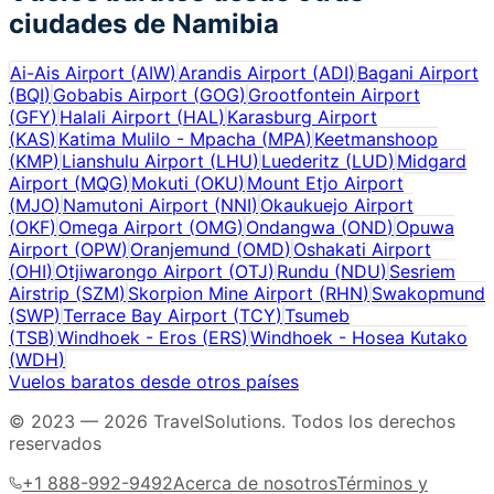
ciudades de
Namibia
Ai-Ais Airport
(
AIW
)
Arandis Airport
(
ADI
)
Bagani Airport
(
BQI
)
Gobabis Airport
(
GOG
)
Grootfontein Airport
(
GFY
)
Halali Airport
(
HAL
)
Karasburg Airport
(
KAS
)
Katima Mulilo - Mpacha
(
MPA
)
Keetmanshoop
(
KMP
)
Lianshulu Airport
(
LHU
)
Luederitz
(
LUD
)
Midgard
Airport
(
MQG
)
Mokuti
(
OKU
)
Mount Etjo Airport
(
MJO
)
Namutoni Airport
(
NNI
)
Okaukuejo Airport
(
OKF
)
Omega Airport
(
OMG
)
Ondangwa
(
OND
)
Opuwa
Airport
(
OPW
)
Oranjemund
(
OMD
)
Oshakati Airport
(
OHI
)
Otjiwarongo Airport
(
OTJ
)
Rundu
(
NDU
)
Sesriem
Airstrip
(
SZM
)
Skorpion Mine Airport
(
RHN
)
Swakopmund
(
SWP
)
Terrace Bay Airport
(
TCY
)
Tsumeb
(
TSB
)
Windhoek - Eros
(
ERS
)
Windhoek - Hosea Kutako
(
WDH
)
Vuelos baratos desde otros países
© 2023 —
2026
TravelSolutions
.
Todos los derechos
reservados
+1 888-992-9492
Acerca de nosotros
Términos y