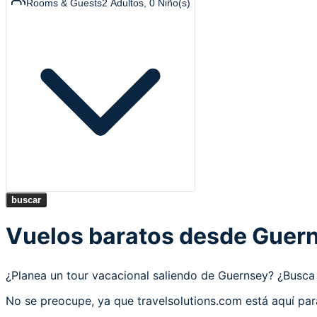
Rooms & Guests
2
Adultos
,
0
Niño(s)
buscar
Vuelos baratos desde Guer
¿Planea un tour vacacional saliendo de Guernsey? ¿Bus
No se preocupe, ya que travelsolutions.com está aquí pa