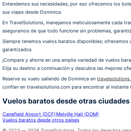
Entendemos sus necesidades, por eso ofrecemos los bolet
sus viajes desde Dominica.
En TravelSolutions, manejamos meticulosamente cada trans
aseguramos de que todo funcione sin problemas, garantiza
Siempre tenemos vuelos baratos disponibles; ofrecemos un
garantizados.
¡Compare y ahorre en una amplia variedad de vuelos bara
Elija su destino a continuación y descubra las mejores o
Reserve su vuelo saliendo de Dominica en
travelsolution
confían en travelsolutions.com para encontrar al instante
Vuelos baratos desde otras ciudades
Canefield Airport
(
DCF
)
Melville Hall
(
DOM
)
Vuelos baratos desde otros países
© 2023 —
2026
TravelSolutions
.
Todos los derechos res