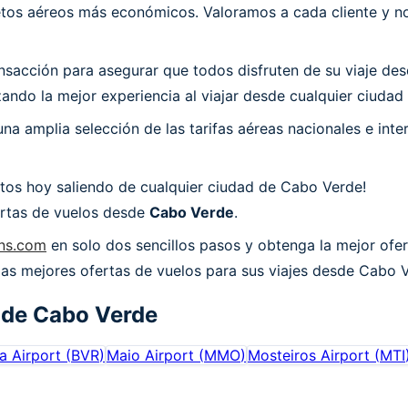
os aéreos más económicos. Valoramos a cada cliente y nos
acción para asegurar que todos disfruten de su viaje desd
ando la mejor experiencia al viajar desde cualquier ciuda
a amplia selección de las tarifas aéreas nacionales e int
tos hoy saliendo de cualquier ciudad de Cabo Verde!
fertas de vuelos desde
Cabo Verde
.
ons.com
en solo dos sencillos pasos y obtenga la mejor ofe
 las mejores ofertas de vuelos para sus viajes desde Cabo 
 de
Cabo Verde
a Airport
(
BVR
)
Maio Airport
(
MMO
)
Mosteiros Airport
(
MTI