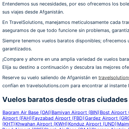
Entendemos sus necesidades, por eso ofrecemos los bolet
sus viajes desde Afganistán.
En TravelSolutions, manejamos meticulosamente cada trans
aseguramos de que todo funcione sin problemas, garantiza
Siempre tenemos vuelos baratos disponibles; ofrecemos un
garantizados.
¡Compare y ahorre en una amplia variedad de vuelos bara
Elija su destino a continuación y descubra las mejores o
Reserve su vuelo saliendo de Afganistán en
travelsolutio
confían en travelsolutions.com para encontrar al instante
Vuelos baratos desde otras ciudades
Bagram Air Base
(
OAI
)
Bamiyan Airport
(
BIN
)
Bost Airport
Airport
(
FAH
)
Fayzabad Airport
(
FBD
)
Gardez Airport
(
GR
(
KHT
)
Khwahan Airport
(
KWH
)
Konduz Airport
(
UND
)
Maim