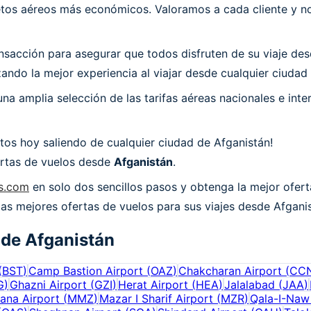
os aéreos más económicos. Valoramos a cada cliente y nos
acción para asegurar que todos disfruten de su viaje desde
ndo la mejor experiencia al viajar desde cualquier ciudad 
a amplia selección de las tarifas aéreas nacionales e int
tos hoy saliendo de cualquier ciudad de Afganistán!
fertas de vuelos desde
Afganistán
.
ns.com
en solo dos sencillos pasos y obtenga la mejor ofert
 las mejores ofertas de vuelos para sus viajes desde Afgani
 de
Afganistán
(
BST
)
Camp Bastion Airport
(
OAZ
)
Chakcharan Airport
(
CC
G
)
Ghazni Airport
(
GZI
)
Herat Airport
(
HEA
)
Jalalabad
(
JAA
)
ana Airport
(
MMZ
)
Mazar I Sharif Airport
(
MZR
)
Qala-I-Naw