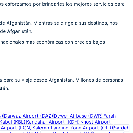
 esforzamos por brindarles los mejores servicios para
 Afganistán. Mientras se dirige a sus destinos, nos
de Afganistán.
ernacionales más económicas con precios bajos
a para su viaje desde Afganistán. Millones de personas
stán.
N
)
Darwaz Airport
(
DAZ
)
Dywer Airbase
(
DWR
)
Farah
Kabul
(
KBL
)
Kandahar Airport
(
KDH
)
Khost Airport
 Airport
(
LQN
)
Salerno Landing Zone Airport
(
OLR
)
Sardeh